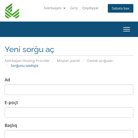
Azerbaijani
Giriş
Qeydiyyat
Səbətə bax
Naviq
keçid
Yeni sorğu aç
Azerbaijan Hosting Provider
Müştəri paneli
Dəstək sorğuları
Sorğunu təsdiqlə
Ad
E-poçt
Başlıq