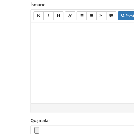
İsmarıc
Prev
Qoşmalar