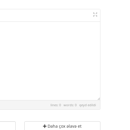
lines: 0 words: 0
qeyd edildi
Daha çox əlavə et