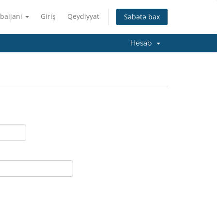
baijani
Giriş
Qeydiyyat
Səbətə bax
Hesab