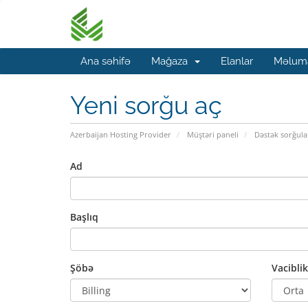
Ana səhifə
Mağaza
Elanlar
Məluma
Yeni sorğu aç
Azerbaijan Hosting Provider
Müştəri paneli
Dəstək sorğula
Ad
Başlıq
Şöbə
Vaciblik