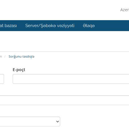
Azer
t bazası
Server/Şəbəkə vəziyyəti
Əlaqə
rı
Sorğunu təsdiqlə
E-poçt