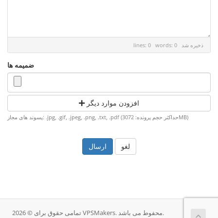
ذخیره شد
lines: 0 words: 0
ضمیمه ها
افزودن موارد دیگر
پسوند های مجاز: .jpg, .gif, .jpeg, .png, .txt, .pdf (حداکثر حجم پرونده: 3072MB)
لغو
تمامی حقوق برای © 2026 VPSMakers. محفوط می باشد.